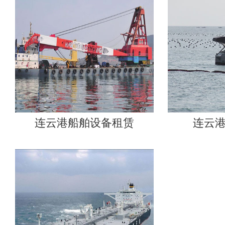
连云港船舶设备租赁
连云