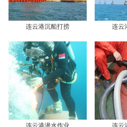
连云港沉船打捞
连云
连云港潜水作业
连云