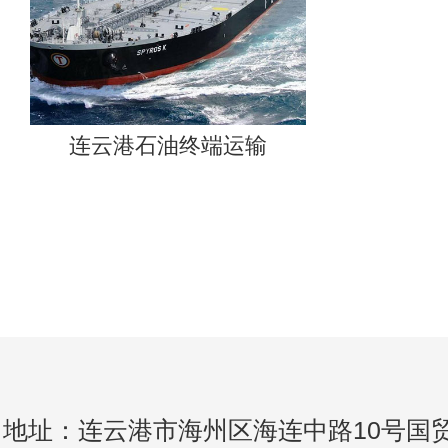
连云港石油终端运输
地址：连云港市海州区海连中路10号国贸