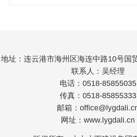
培的强电流，并将绝缘电缆送至潜水焊接处
灌浆
为防止泄漏，电極上涂有蜡或防水漆。然而
这种方法的缺点是水迅速冷却焊接金属，使
地址：连云港市海州区海连中路10号国贸
联系人：吴经理
电话：0518-85855035
传真：0518-85855333
邮箱：office@lygdali.c
网址：www.lygdali.cn