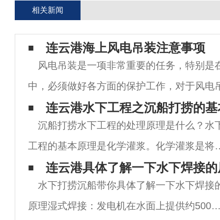
相关新闻
连云港海上风电吊装注意事项
风电吊装是一项非常重要的任务，特别是
中，必须做好各方面的保护工作，对于风电
注意以下问题。1.风电吊装施工应提前报告
连云港水下工程之沉船打捞的基
沉船打捞水下工程的处理原理是什么？水
主管部门的安排进行施工。2.根据规定，施
工程的基本原理是化学灌浆。化学灌浆是将
力聚合物材料注入建筑结构裂缝中，使灌浆
连云港具体了解一下水下焊接的
水下打捞沉船带你具体了解一下水下焊接
料在裂缝中固化，达到填充裂缝和止水的目
原理湿式焊接：发电机在水面上提供约500
的。沉船打捞水下工程可利用密封缝、埋管