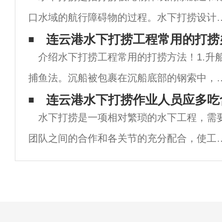
口水域的航行障碍物的过程。水下打捞设计
量。潜水。堵塞。水下爆破。水下切割和水
连云港水下打捞工程常用的打捞
介绍水下打捞工程常用的打捞方法！1.升
焊接技术是一项非常全面的技术。由于其工
捕鱼法。沉船被包裹在沉船底部的钢索中，
性质和位置的特殊性，水下打捞的风险系数
船被打捞船上的起重设备吊起。在捕鱼中，
连云港水下打捞作业人员应多吃
高
水下打捞是一项相对繁琐的水下工程，需
艘或两艘以上的渔船通常用于水下打捞。2.
团队之间的合作和各关节的充分配合，使工
沫打捞方法。将较轻的闭孔泡沫引入沉船舱
顺利进行。任何环节的问题都很可能导致任
事故，这表明团队合作对水下打捞工作的重
性。而且，实验证明，潜水员在深潜时尿中
生