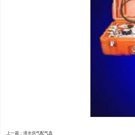
上一篇：
潜水供气配气盘