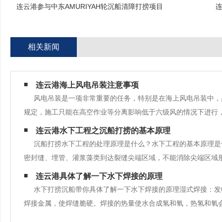
连云港参与中东AMURIYAH轮沉船清障打捞项目
相关新闻
连云港海上风电吊装注意事项
风电吊装是一项非常重要的任务，特别是在海上风电吊装中，
规定，施工只能在高空作业等分离影响低于六级风的情况下进行
连云港水下工程之沉船打捞的基本原理
沉船打捞水下工程的处理原理是什么？水下工程的基本原理是
密封缝、埋管、灌浆藻类到达裂缝尖端区域，不能消除尖端区域
处理一般选择在混凝土本体温度较低
连云港具体了解一下水下焊接的原理
水下打捞沉船带你具体了解一下水下焊接的原理湿式焊接：发
焊接金属，使焊缝脆硬。焊接的热量使水合成氢和氧，热氢和氧
焊接的缺点是焊缝又硬又脆。