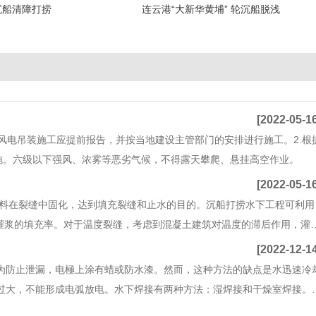
沉船清障打捞
连云港“大新华黄埔” 轮沉船脱浅
[2022-05-1
风电吊装施工应提前报告，并按当地建设主管部门的安排进行施工。2.根
施。六级以下强风、浓雾等恶劣气候，不得露天攀爬、悬挂高空作业。
[2022-05-1
料在裂缝中固化，达到填充裂缝和止水的目的。沉船打捞水下工程可利用
灌浆的填充率。对于温度裂缝，考虑到混凝土建筑对温度的滞后作用，灌
[2022-12-1
。为防止泄漏，电極上涂有蜡或防水漆。然而，这种方法的缺点是水迅速冷
过大，不能形成电弧放电。水下焊接有两种方法：湿焊接和干燥室焊接。