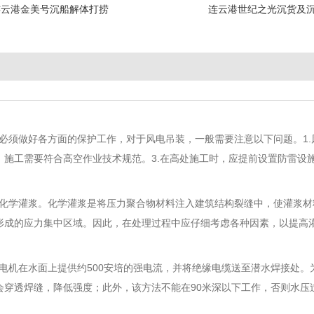
连云港金美号沉船解体打捞
连云港世纪之光沉货及
必须做好各方面的保护工作，对于风电吊装，一般需要注意以下问题。1.
，施工需要符合高空作业技术规范。3.在高处施工时，应提前设置防雷设
化学灌浆。化学灌浆是将压力聚合物材料注入建筑结构裂缝中，使灌浆材
形成的应力集中区域。因此，在处理过程中应仔细考虑各种因素，以提高
电机在水面上提供约500安培的强电流，并将绝缘电缆送至潜水焊接处
会穿透焊缝，降低强度；此外，该方法不能在90米深以下工作，否则水压