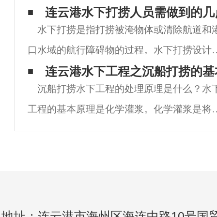
石绳锯切割不受切割物尺寸的限制，可以在
连云港水下打捞人员需做到的几
水下打捞是指打捞被淹物体或清除航道和
切口平直，无需后续工序，对建筑结构影响
口水域的航行障碍物的过程。水下打捞设计
量。潜水。堵塞。水下爆破。水下切割和水
连云港水下工程之沉船打捞的基
沉船打捞水下工程的处理原理是什么？水
焊接技术是一项非常全面的技术。由于其工
工程的基本原理是化学灌浆。化学灌浆是将
性质和位置的特殊性，水下打捞的风险系数
力聚合物材料注入建筑结构裂缝中，使灌浆
高
料在裂缝中固化，达到填充裂缝和止水的目
的。沉船打捞水下工程可利用密封缝、埋管
灌浆
地址：连云港市海州区海连中路10号国贸